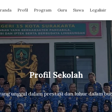
randa
Profil
Program
Guru
Siswa
Legalisir
Program Seko
Mewujudkan visi melalui misi, program dan