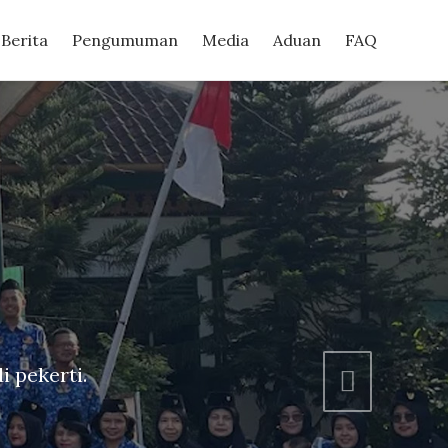
Berita
Pengumuman
Media
Aduan
FAQ
lah
 organisasi berkualitas.
Next