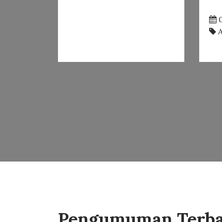
0
A
Pengumuman Terb