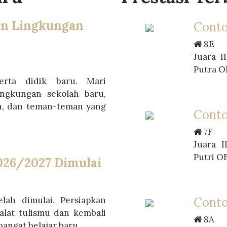
an Lingkungan
Conto
8E
Juara I
Putra O
erta didik baru. Mari
ingkungan sekolah baru,
h, dan teman-teman yang
Conto
7F
Juara I
Putri O
026/2027 Dimulai
lah dimulai. Persiapkan
Conto
alat tulismu dan kembali
8A
angat belajar baru.